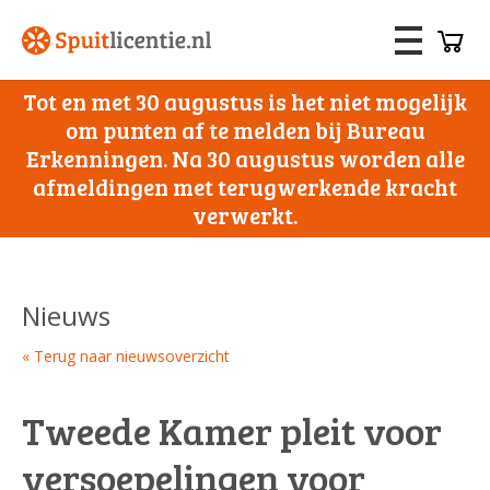
Tot en met 30 augustus is het niet mogelijk
om punten af te melden bij Bureau
Erkenningen. Na 30 augustus worden alle
afmeldingen met terugwerkende kracht
verwerkt.
Nieuws
« Terug naar nieuwsoverzicht
Tweede Kamer pleit voor
versoepelingen voor