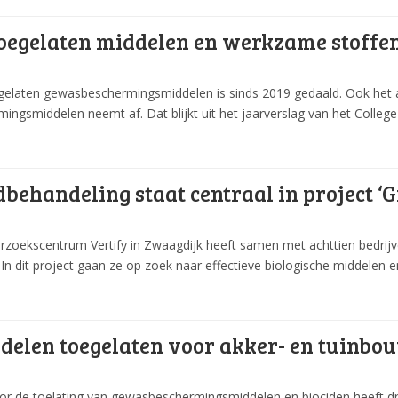
oegelaten middelen en werkzame stoffe
gelaten gewasbeschermingsmiddelen is sinds 2019 gedaald. Ook het a
ngsmiddelen neemt af. Dat blijkt uit het jaarverslag van het College 
behandeling staat centraal in project ‘G
rzoekscentrum Vertify in Zwaagdijk heeft samen met achttien bedrijve
 In dit project gaan ze op zoek naar effectieve biologische middelen e
delen toegelaten voor akker- en tuinbo
or de toelating van gewasbeschermingsmiddelen en biociden heeft dr