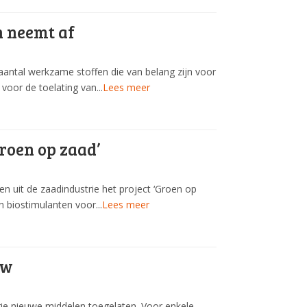
n neemt af
antal werkzame stoffen die van belang zijn voor
voor de toelating van...
Lees meer
roen op zaad’
n uit de zaadindustrie het project ‘Groen op
n biostimulanten voor...
Lees meer
uw
ie nieuwe middelen toegelaten. Voor enkele