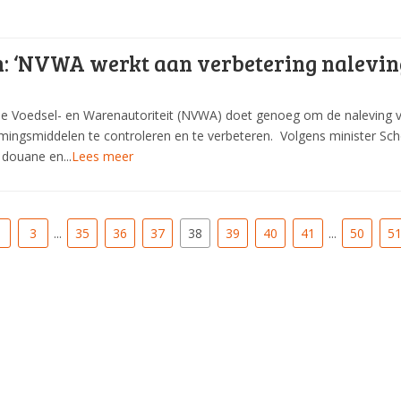
: ‘NVWA werkt aan verbetering nalevin
e Voedsel- en Warenautoriteit (NVWA) doet genoeg om de naleving v
ingsmiddelen te controleren en te verbeteren. Volgens minister S
douane en...
Lees meer
3
...
35
36
37
38
39
40
41
...
50
5