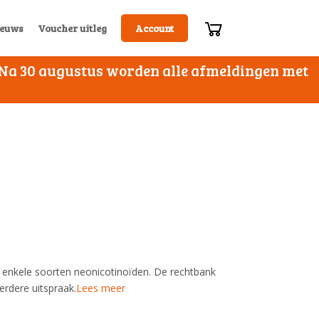
euws
Voucher uitleg
Account
. Na 30 augustus worden alle afmeldingen met
n enkele soorten neonicotinoïden. De rechtbank
rdere uitspraak.
Lees meer