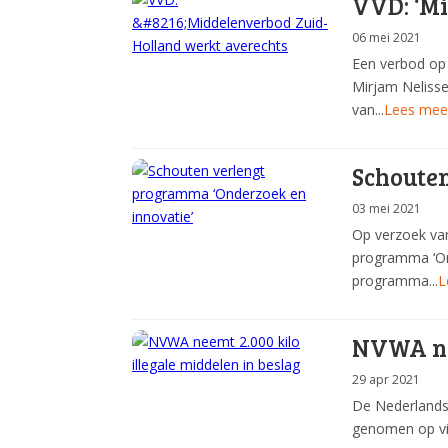
VVD: ‘M
06 mei 2021
Een verbod op 
Mirjam Neliss
van...
Lees mee
Schouten
03 mei 2021
Op verzoek va
programma ‘Ond
programma...
L
NVWA nee
29 apr 2021
De Nederlandse
genomen op vie