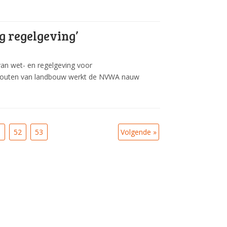
g regelgeving’
an wet- en regelgeving voor
chouten van landbouw werkt de NVWA nauw
1
52
53
Volgende »