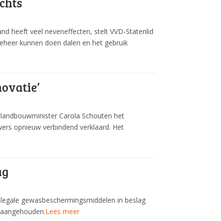
chts
 heeft veel neveneffecten, stelt VVD-Statenlid
eheer kunnen doen dalen en het gebruik
ovatie’
 landbouwminister Carola Schouten het
ers opnieuw verbindend verklaard. Het
ag
illegale gewasbeschermingsmiddelen in beslag
is aangehouden.
Lees meer