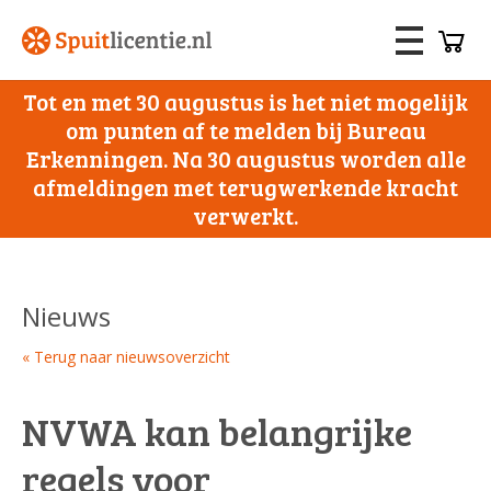
Tot en met 30 augustus is het niet mogelijk
om punten af te melden bij Bureau
Erkenningen. Na 30 augustus worden alle
afmeldingen met terugwerkende kracht
verwerkt.
Nieuws
« Terug naar nieuwsoverzicht
NVWA kan belangrijke
regels voor