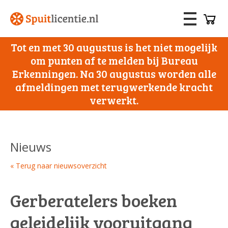
Tot en met 30 augustus is het niet mogelijk
om punten af te melden bij Bureau
Erkenningen. Na 30 augustus worden alle
afmeldingen met terugwerkende kracht
verwerkt.
Nieuws
« Terug naar nieuwsoverzicht
Gerberatelers boeken
geleidelijk vooruitgang