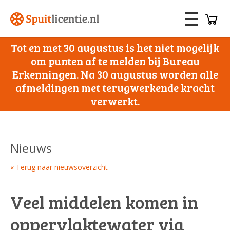
Tot en met 30 augustus is het niet mogelijk
om punten af te melden bij Bureau
Erkenningen. Na 30 augustus worden alle
afmeldingen met terugwerkende kracht
verwerkt.
Nieuws
« Terug naar nieuwsoverzicht
Veel middelen komen in
oppervlaktewater via