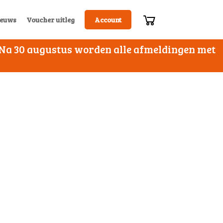
euws
Voucher uitleg
Account
. Na 30 augustus worden alle afmeldingen met