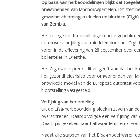
Op basis van herbeoordelingen blijkt dat toegel
omwonenden van landbouwpercelen. Dit stelt het
gewasbeschermingsmiddelen en biociden (Ctgb) in 
van Zembla.
Het college heeft de volledige reactie gepublicee
normoverschrijding van middelen door het Ctgb
voren in de aflevering van 28 september over 
bollenteler in Drenthe.
Het Ctgb weerspreekt dit en geeft aan dat het k
het gezondheidsrisico voor omwonenden van la
ontwikkeld model van de Europese autoriteit voor 
blootstelling vastgesteld.
Verfijning van beoordeling
Uit de Efsa-herbeoordeling bleek in zeven van d
overschreden. Daarop volgde een verfijning van 
Daarbij is gekeken naar halfwaardetijd en al voor
Nadat alle stappen van het Efsa-model waren do