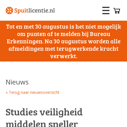
Tot en met 30 augustus is het niet mogelijk
om punten af te melden bij Bureau
Erkenningen. Na 30 augustus worden alle
afmeldingen met terugwerkende kracht
verwerkt.
Nieuws
« Terug naar nieuwsoverzicht
Studies veiligheid
middelen sneller