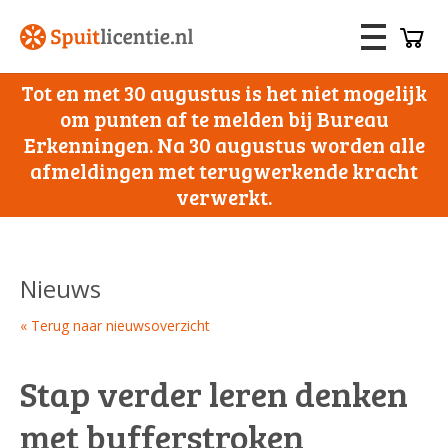
Tot en met 30 augustus is het niet mogelijk
om punten af te melden bij Bureau
Erkenningen. Na 30 augustus worden alle
afmeldingen met terugwerkende kracht
verwerkt.
Nieuws
« Terug naar nieuwsoverzicht
Stap verder leren denken
met bufferstroken