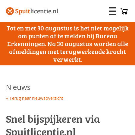
Tot en met 30 augustus is het niet mogelijk
om punten af te melden bij Bureau
Erkenningen. Na 30 augustus worden alle
afmeldingen met terugwerkende kracht
verwerkt.
Nieuws
« Terug naar nieuwsoverzicht
Snel bijspijkeren via
Spuitlicentie.nl