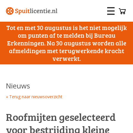
Tot en met 30 augustus is het niet mogelijk
om punten af te melden bij Bureau
Erkenningen. Na 30 augustus worden alle
afmeldingen met terugwerkende kracht
verwerkt.
Nieuws
« Terug naar nieuwsoverzicht
Roofmijten geselecteerd
voor bestrijding kleine