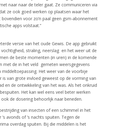
ternet naar naar de teler gaat. Ze communiceren via
s dat ze ook goed werken op plaatsen waar het
ebt bovendien voor zo’n paal geen gsm-abonnement
ische apps volstaat.”
terde versie van het oude Gewis. De app gebruikt
vochtigheid, straling, neerslag en het weer uit de
amen de beste momenten (in uren) in de komende
ken met de in het veld gemeten weersgegevens
n middeltoepassing. Het weer van de voorbije
er is van grote invloed geweest op de vorming van
ad en de ontwikkeling van het was. Als het onkruid
t bespuiten. Het kan wel eens veel beter werken
k ook de dosering behoorlijk naar beneden.
bestrijding van insecten of een schimmel in het
 ’s avonds of ’s nachts spuiten. Tegen de
rima overdag spuiten. Bij die middelen is het