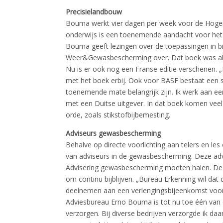
Precisielandbouw
Bouma werkt vier dagen per week voor de Hogere
onderwijs is een toenemende aandacht voor het
Bouma geeft lezingen over de toepassingen in bi
Weer&Gewasbescherming over. Dat boek was al i
Nu is er ook nog een Franse editie verschenen.
met het boek erbij. Ook voor BASF bestaat een sp
toenemende mate belangrijk zijn. Ik werk aan ee
met een Duitse uitgever. In dat boek komen vee
orde, zoals stikstofbijbemesting.
Adviseurs gewasbescherming
Behalve op directe voorlichting aan telers en le
van adviseurs in de gewasbescherming. Deze advi
Advisering gewasbescherming moeten halen. Dez
om continu bijblijven. „Bureau Erkenning wil dat 
deelnemen aan een verlengingsbijeenkomst voor 
Adviesbureau Erno Bouma is tot nu toe één van 
verzorgen. Bij diverse bedrijven verzorgde ik daa