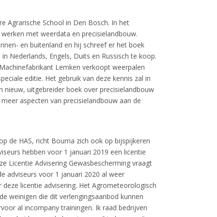
 Agrarische School in Den Bosch. In het
 werken met weerdata en precisielandbouw.
nnen- en buitenland en hij schreef er het boek
n Nederlands, Engels, Duits en Russisch te koop.
 „Machinefabrikant Lemken verkoopt weerpalen
eciale editie. Het gebruik van deze kennis zal in
n nieuw, uitgebreider boek over precisielandbouw
l meer aspecten van precisielandbouw aan de
s op de HAS, richt Bouma zich ook op bijspijkeren
seurs hebben voor 1 januari 2019 een licentie
e Licentie Advisering Gewasbescherming vraagt
de adviseurs voor 1 januari 2020 al weer
deze licentie advisering. Het Agrometeorologisch
de weinigen die dit verlengingsaanbod kunnen
rvoor al incompany trainingen. Ik raad bedrijven