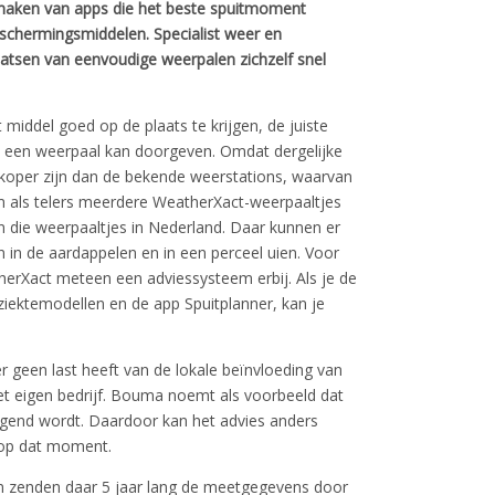
 maken van apps die het beste spuitmoment
schermingsmiddelen. Specialist weer en
tsen van eenvoudige weerpalen zichzelf snel
middel goed op de plaats te krijgen, de juiste
ie een weerpaal kan doorgeven. Omdat dergelijke
dkoper zijn dan de bekende weerstations, waarvan
om als telers meerdere WeatherXact-weerpaaltjes
n die weerpaaltjes in Nederland. Daar kunnen er
en in de aardappelen en in een perceel uien. Voor
herXact meteen een adviessysteem erbij. Als je de
ektemodellen en de app Spuitplanner, kan je
r geen last heeft van de lokale beïnvloeding van
het eigen bedrijf. Bouma noemt als voorbeeld dat
egend wordt. Daardoor kan het advies anders
 op dat moment.
en zenden daar 5 jaar lang de meetgegevens door