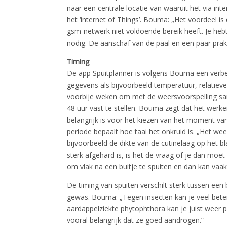
naar een centrale locatie van waaruit het via in
het ‘internet of Things’. Bouma: „Het voordeel i
gsm-netwerk niet voldoende bereik heeft. Je h
nodig. De aanschaf van de paal en een paar prakt
Timing
De app Spuitplanner is volgens Bouma een verbe
gegevens als bijvoorbeeld temperatuur, relatieve 
voorbije weken om met de weersvoorspelling s
48 uur vast te stellen. Bouma zegt dat het wer
belangrijk is voor het kiezen van het moment va
periode bepaalt hoe taai het onkruid is. „Het we
bijvoorbeeld de dikte van de cutinelaag op het bl
sterk afgehard is, is het de vraag of je dan moe
om vlak na een buitje te spuiten en dan kan vaa
De timing van spuiten verschilt sterk tussen een 
gewas. Bouma: „Tegen insecten kan je veel beter
aardappelziekte phytophthora kan je juist weer p
vooral belangrijk dat ze goed aandrogen.”