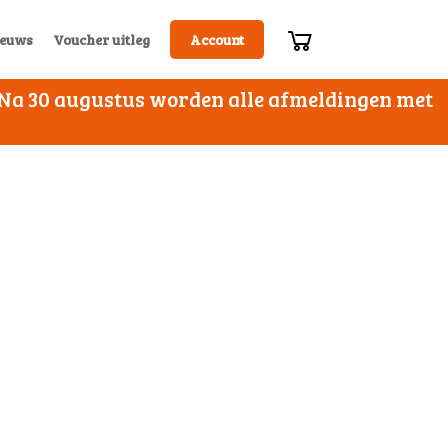
euws
Voucher uitleg
Account
. Na 30 augustus worden alle afmeldingen met