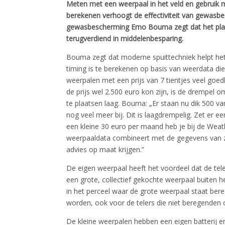
Meten met een weerpaal in het veld en gebruik
berekenen verhoogt de effectiviteit van gewasbe
gewasbescherming Erno Bouma zegt dat het plaa
terugverdiend in middelenbesparing.
Bouma zegt dat moderne spuittechniek helpt het 
timing is te berekenen op basis van weerdata d
weerpalen met een prijs van 7 tientjes veel goe
de prijs wel 2.500 euro kon zijn, is de drempel 
te plaatsen laag. Bouma: „Er staan nu dik 500 va
nog veel meer bij. Dit is laagdrempelig. Zet er e
een kleine 30 euro per maand heb je bij de Weat
weerpaaldata combineert met de gegevens van zi
advies op maat krijgen.”
De eigen weerpaal heeft het voordeel dat de tele
een grote, collectief gekochte weerpaal buiten 
in het perceel waar de grote weerpaal staat ber
worden, ook voor de telers die niet beregenden
De kleine weerpalen hebben een eigen batterij 