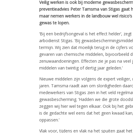
Veilig werken is ook bij moderne gewasbescher
preventieadvies Peter Tamsma van Stigas gaat 
maar nemen werkers in de landbouw wel risico’
gewas te lopen.
‘Bij een bedrijfsongeval is het effect helder’, 
arbodienst Stigas. ‘Bij gewasbeschermingsmiddel
termijn. Wij zien dat moeilijk terug in de cijfers 
gevaren van chemische middelen, bijvoorbeeld d
zenuwaandoeningen. Effecten zie je pas na veel
middelen van twintig of dertig jaar geleden.’
Nieuwe middelen zijn volgens de expert veiliger
jaren. Tamsma raadt aan om slordigheden daarom 
medewerkers van Stigas zien in het veld regelmati
gewasbescherming. ‘Hadden we die grote doods
zeggen wij hier wel tegen elkaar. Ook bij het g
is de gedachte wel eens dat het geen kwaad ka
oppassen.’
Vlak voor, tijdens en vlak na het spuiten gaat