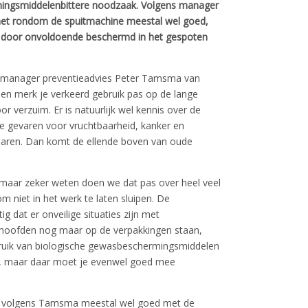
mingsmiddelenbittere noodzaak. Volgens manager
het rondom de spuitmachine meestal wel goed,
s door onvoldoende beschermd in het gespoten
zegt manager preventieadvies Peter Tamsma van
en merk je verkeerd gebruik pas op de lange
voor verzuim. Er is natuurlijk wel kennis over de
e gevaren voor vruchtbaarheid, kanker en
 jaren. Dan komt de ellende boven van oude
, maar zeker weten doen we dat pas over heel veel
niet in het werk te laten sluipen. De
g dat er onveilige situaties zijn met
hoofden nog maar op de verpakkingen staan,
ebruik van biologische gewasbeschermingsmiddelen
n, maar daar moet je evenwel goed mee
 het volgens Tamsma meestal wel goed met de