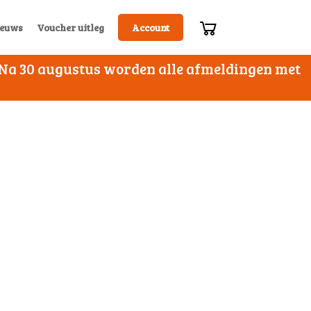
euws
Voucher uitleg
Account
. Na 30 augustus worden alle afmeldingen met