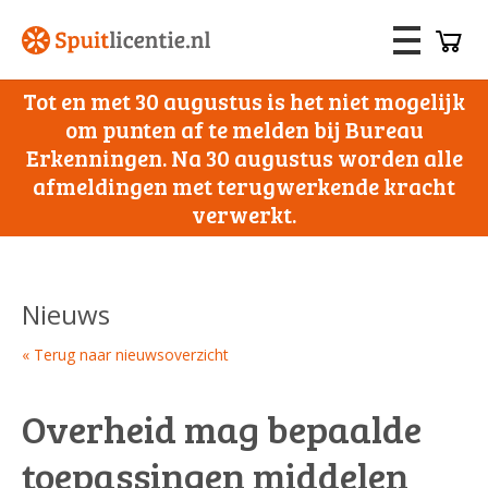
Tot en met 30 augustus is het niet mogelijk
om punten af te melden bij Bureau
Erkenningen. Na 30 augustus worden alle
afmeldingen met terugwerkende kracht
verwerkt.
Nieuws
« Terug naar nieuwsoverzicht
Overheid mag bepaalde
toepassingen middelen