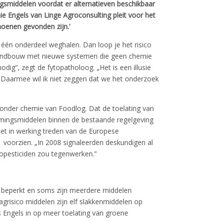
middelen voordat er alternatieven beschikbaar
nie Engels van Linge Agroconsulting pleit voor het
oenen gevonden zijn.’
één onderdeel weghalen. Dan loop je het risico
landbouw met nieuwe systemen die geen chemie
ig”, zegt de fytopatholoog. „Het is een illusie
Daarmee wil ik niet zeggen dat we het onderzoek
zonder chemie van Foodlog. Dat de toelating van
rmingsmiddelen binnen de bestaande regelgeving
het in werking treden van de Europese
voorzien. „In 2008 signaleerden deskundigen al
iopesticiden zou tegenwerken.”
EU beperkt en soms zijn meerdere middelen
grisico middelen zijn elf slakkenmiddelen op
ns Engels in op meer toelating van groene