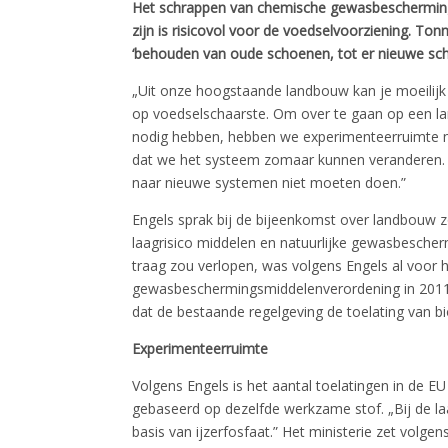
Het schrappen van chemische gewasbeschermings
zijn is risicovol voor de voedselvoorziening. Ton
‘behouden van oude schoenen, tot er nieuwe sch
„Uit onze hoogstaande landbouw kan je moeilijk 
op voedselschaarste. Om over te gaan op een 
nodig hebben, hebben we experimenteerruimte nod
dat we het systeem zomaar kunnen veranderen. 
naar nieuwe systemen niet moeten doen.”
Engels sprak bij de bijeenkomst over landbouw 
laagrisico middelen en natuurlijke gewasbesche
traag zou verlopen, was volgens Engels al voor 
gewasbeschermingsmiddelenverordening in 2011 
dat de bestaande regelgeving de toelating van b
Experimenteerruimte
Volgens Engels is het aantal toelatingen in de 
gebaseerd op dezelfde werkzame stof. „Bij de laa
basis van ijzerfosfaat.” Het ministerie zet volge