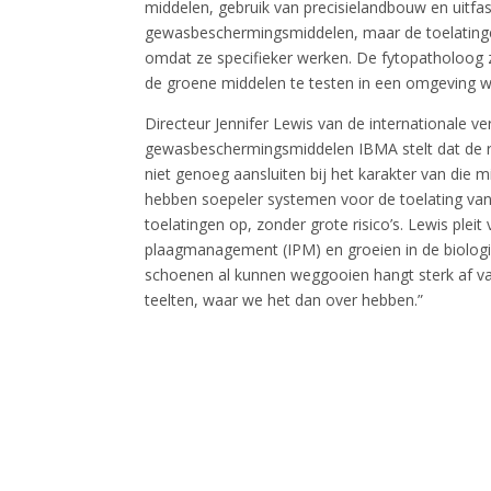
middelen, gebruik van precisielandbouw en uitf
gewasbeschermingsmiddelen, maar de toelatinge
omdat ze specifieker werken. De fytopatholoog 
de groene middelen te testen in een omgeving w
Directeur Jennifer Lewis van de internationale v
gewasbeschermingsmiddelen IBMA stelt dat de reg
niet genoeg aansluiten bij het karakter van die mi
hebben soepeler systemen voor de toelating van b
toelatingen op, zonder grote risico’s. Lewis ple
plaagmanagement (IPM) en groeien in de biologi
schoenen al kunnen weggooien hangt sterk af van
teelten, waar we het dan over hebben.”