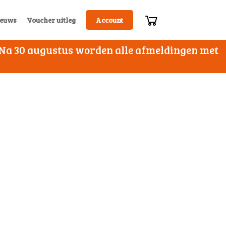
euws
Voucher uitleg
Account
. Na 30 augustus worden alle afmeldingen met