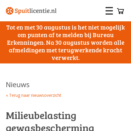
Tot en met 30 augustus is het niet mogelijk
om punten af te melden bij Bureau
Erkenningen. Na 30 augustus worden alle
afmeldingen met terugwerkende kracht
verwerkt.
Nieuws
« Terug naar nieuwsoverzicht
Milieubelasting
gewasbescherming