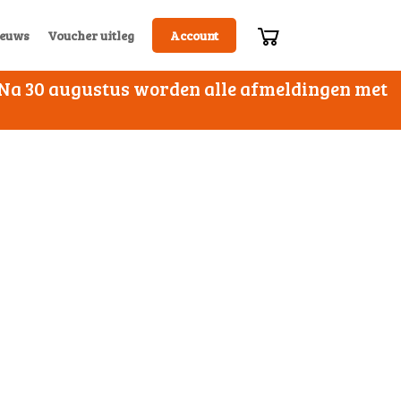
euws
Voucher uitleg
Account
. Na 30 augustus worden alle afmeldingen met