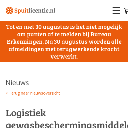
Tot en met 30 augustus is het niet mogelijk
om punten af te melden bij Bureau
Erkenningen. Na 30 augustus worden alle
afmeldingen met terugwerkende kracht
verwerkt.
Nieuws
« Terug naar nieuwsoverzicht
Logistiek
gewasbeschermingsmiddel