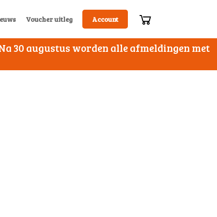
euws
Voucher uitleg
Account
. Na 30 augustus worden alle afmeldingen met