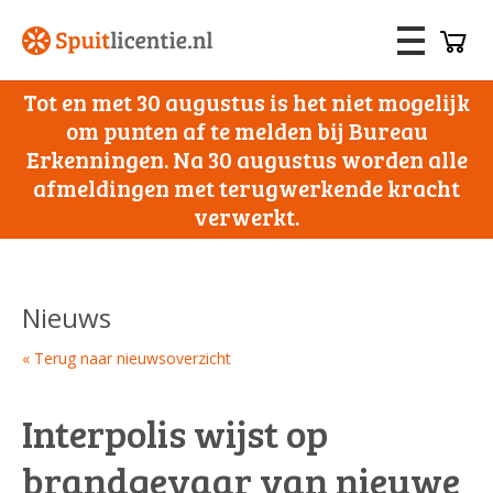
Tot en met 30 augustus is het niet mogelijk
om punten af te melden bij Bureau
Erkenningen. Na 30 augustus worden alle
afmeldingen met terugwerkende kracht
verwerkt.
Nieuws
« Terug naar nieuwsoverzicht
Interpolis wijst op
brandgevaar van nieuwe