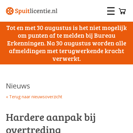
Tot en met 30 augustus is het niet mogelijk
om punten af te melden bij Bureau
Erkenningen. Na 30 augustus worden alle
afmeldingen met terugwerkende kracht
verwerkt.
Nieuws
« Terug naar nieuwsoverzicht
Hardere aanpak bij
overtreding