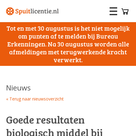
Tot en met 30 augustus is het niet mogelijk
om punten af te melden bij Bureau
Erkenningen. Na 30 augustus worden alle
afmeldingen met terugwerkende kracht
verwerkt.
Nieuws
« Terug naar nieuwsoverzicht
Goede resultaten
biologisch middel bij