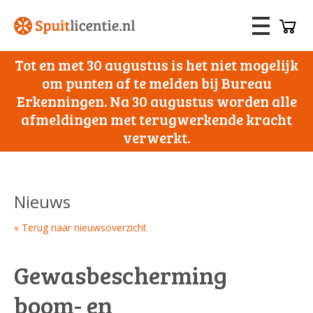
Tot en met 30 augustus is het niet mogelijk
om punten af te melden bij Bureau
Erkenningen. Na 30 augustus worden alle
afmeldingen met terugwerkende kracht
verwerkt.
Nieuws
« Terug naar nieuwsoverzicht
Gewasbescherming
boom- en