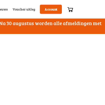
euws
Voucher uitleg
Account
. Na 30 augustus worden alle afmeldingen met