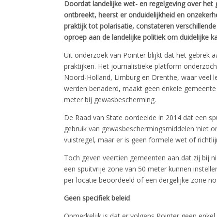
Doordat landelijke wet- en regelgeving over he
ontbreekt, heerst er onduidelijkheid en onzekerh
praktijk tot polarisatie, constateren verschille
oproep aan de landelijke politiek om duidelijke ka
Uit onderzoek van Pointer blijkt dat het gebrek 
praktijken. Het journalistieke platform onderzoc
Noord-Holland, Limburg en Drenthe, waar veel le
werden benaderd, maakt geen enkele gemeente of
meter bij gewasbescherming.
De Raad van State oordeelde in 2014 dat een spu
gebruik van gewasbeschermingsmiddelen ‘niet onre
vuistregel, maar er is geen formele wet of richtlij
Toch geven veertien gemeenten aan dat zij bij
een spuitvrije zone van 50 meter kunnen instell
per locatie beoordeeld of een dergelijke zone noo
Geen specifiek beleid
Opmerkelijk is dat er volgens Pointer geen enkel 