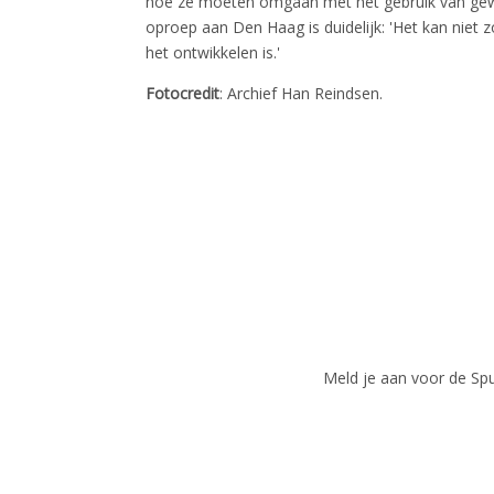
hoe ze moeten omgaan met het gebruik van gewas
oproep aan Den Haag is duidelijk: 'Het kan niet z
het ontwikkelen is.'
Fotocredit
: Archief Han Reindsen.
Meld je aan voor de Spui