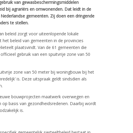
t gebruik van gewasbeschermingsmiddelen
eid bij agrariërs en omwonenden. Dat leidt in de
nde Nederlandse gemeenten. Zij doen een dringende
ders te stellen.
aan beleid zorgt voor uiteenlopende lokale
ht het beleid van gemeenten in de provincies
lieteelt plaatsvindt. Van de 61 gemeenten die
ficieel gebruik van een spuitvrije zone van 50
itvrije zone van 50 meter bij woningbouw bij het
delijk’ is. Deze uitspraak geldt sindsdien als
n.
 nieuwe bouwprojecten maatwerk overwegen en
en op basis van gezondheidsredenen. Daarbij wordt
dzakelijk is.
specifiek gemeentelijk sierteeltbeleid bestaat in