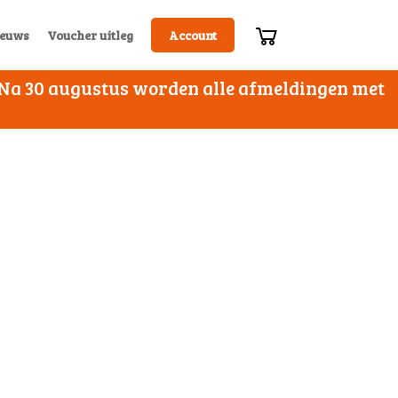
euws
Voucher uitleg
Account
. Na 30 augustus worden alle afmeldingen met