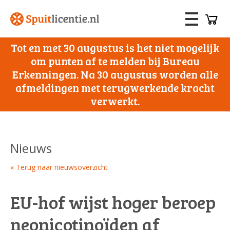
Tot en met 30 augustus is het niet mogelijk
om punten af te melden bij Bureau
Erkenningen. Na 30 augustus worden alle
afmeldingen met terugwerkende kracht
verwerkt.
Nieuws
« Terug naar nieuwsoverzicht
EU-hof wijst hoger beroep
neonicotinoïden af