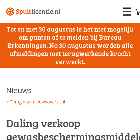
Tot en met 30 augustus is het niet mogelijk
om punten af te melden bij Bureau
Erkenningen. Na 30 augustus worden alle
afmeldingen met terugwerkende kracht
verwerkt.
Nieuws
« Terug naar nieuwsoverzicht
Daling verkoop
gewasbeschermingsmiddel