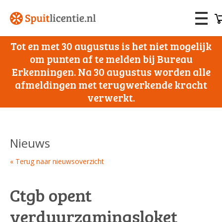
Tot en met 30 augustus is het niet mogelijk
om punten af te melden bij Bureau
Erkenningen. Na 30 augustus worden alle
afmeldingen met terugwerkende kracht
verwerkt.
Nieuws
« Terug naar nieuwsoverzicht
Ctgb opent
verduurzamingsloket