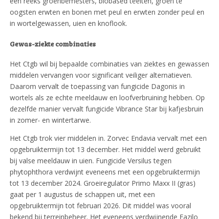
een reeks groenbemesters, biobased teelten, groen te
oogsten erwten en bonen met peul en erwten zonder peul en
in wortelgewassen, uien en knoflook.
Gewas-ziekte combinaties
Het Ctgb wil bij bepaalde combinaties van ziektes en gewassen
middelen vervangen voor significant veiliger alternatieven.
Daarom vervalt de toepassing van fungicide Dagonis in
wortels als ze echte meeldauw en loofverbruining hebben. Op
dezelfde manier vervalt fungicide Vibrance Star bij kafjesbruin
in zomer- en wintertarwe.
Het Ctgb trok vier middelen in. Zorvec Endavia vervalt met een
opgebruiktermijn tot 13 december. Het middel werd gebruikt
bij valse meeldauw in uien. Fungicide Versilus tegen
phytophthora verdwijnt eveneens met een opgebruiktermijn
tot 13 december 2024. Groeiregulator Primo Maxx II (gras)
gaat per 1 augustus de schappen uit, met een
opgebruiktermijn tot februari 2026. Dit middel was vooral
bekend bij terreinbeheer. Het eveneens verdwijnende Fazilo