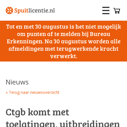
Tot en met 30 augustus is het niet mogelijk
om punten af te melden bij Bureau
Erkenningen. Na 30 augustus worden alle
afmeldingen met terugwerkende kracht
verwerkt.
Nieuws
« Terug naar nieuwsoverzicht
Ctgb komt met
toelatingen, uitbreidingen