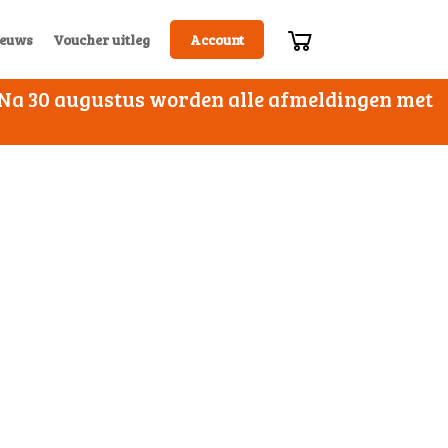
euws
Voucher uitleg
Account
. Na 30 augustus worden alle afmeldingen met