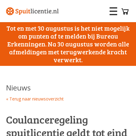
Tot en met 30 augustus is het niet mogelijk
om punten af te melden bij Bureau
Erkenningen. Na 30 augustus worden alle
afmeldingen met terugwerkende kracht
verwerkt.
Nieuws
« Terug naar nieuwsoverzicht
Coulanceregeling
spuitlicentie geldt tot eind