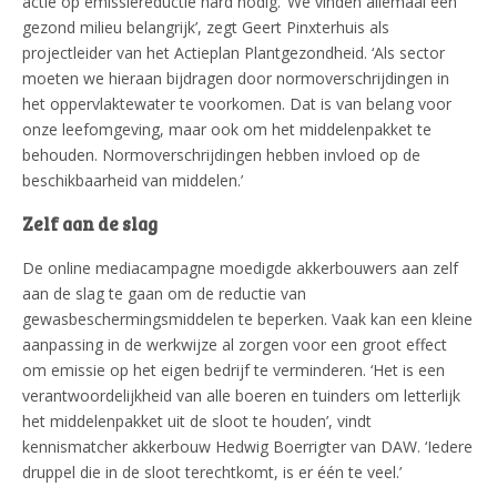
actie op emissiereductie hard nodig. ‘We vinden allemaal een
gezond milieu belangrijk’, zegt Geert Pinxterhuis als
projectleider van het Actieplan Plantgezondheid. ‘Als sector
moeten we hieraan bijdragen door normoverschrijdingen in
het oppervlaktewater te voorkomen. Dat is van belang voor
onze leefomgeving, maar ook om het middelenpakket te
behouden. Normoverschrijdingen hebben invloed op de
beschikbaarheid van middelen.’
Zelf aan de slag
De online mediacampagne moedigde akkerbouwers aan zelf
aan de slag te gaan om de reductie van
gewasbeschermingsmiddelen te beperken. Vaak kan een kleine
aanpassing in de werkwijze al zorgen voor een groot effect
om emissie op het eigen bedrijf te verminderen. ‘Het is een
verantwoordelijkheid van alle boeren en tuinders om letterlijk
het middelenpakket uit de sloot te houden’, vindt
kennismatcher akkerbouw Hedwig Boerrigter van DAW. ‘Iedere
druppel die in de sloot terechtkomt, is er één te veel.’