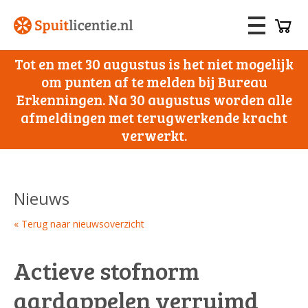
Tot en met 30 augustus is het niet mogelijk
om punten af te melden bij Bureau
Erkenningen. Na 30 augustus worden alle
afmeldingen met terugwerkende kracht
verwerkt.
Nieuws
« Terug naar nieuwsoverzicht
Actieve stofnorm
aardappelen verruimd